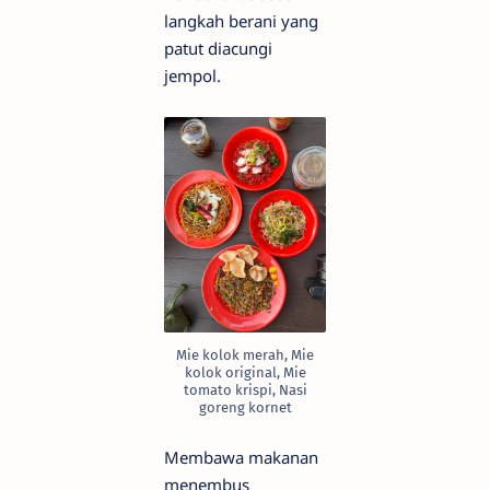
langkah berani yang
patut diacungi
jempol.
Mie kolok merah, Mie
kolok original, Mie
tomato krispi, Nasi
goreng kornet
Membawa makanan
menembus