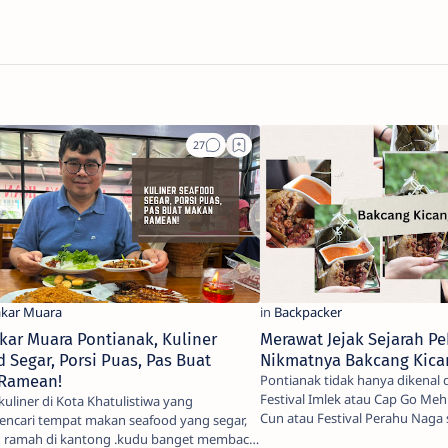
kar Muara Pontianak, Kuliner
Merawat Jejak Sejarah P
 Segar, Porsi Puas, Pas Buat
Nikmatnya Bakcang Kica
Ramean!
Pontianak tidak hanya dikenal
Festival Imlek atau Cap Go Meh nyaPerayaan Peh
kuliner di Kota Khatulistiwa yang
Cun atau Festival Perahu Naga 
ari tempat makan seafood yang segar,
a…
n ramah di kantong .kudu banget membaca