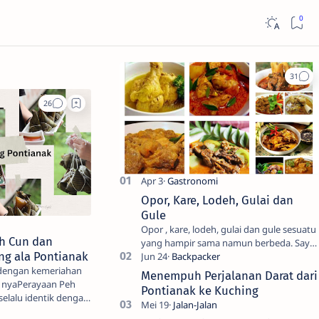
Opor, Kare, Lodeh, Gulai dan
Gule
Opor , kare, lodeh, gulai dan gule sesuatu
eh Cun dan
yang hampir sama namun berbeda. Saya
ng ala Pontianak
sendiri kesulitan untuk membedakanya.
Mencari tahu ada…
 dengan kemeriahan
Menempuh Perjalanan Darat dari
Pontianak ke Kuching
selalu identik dengan