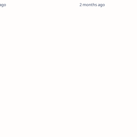
n…
ago
2 months ago