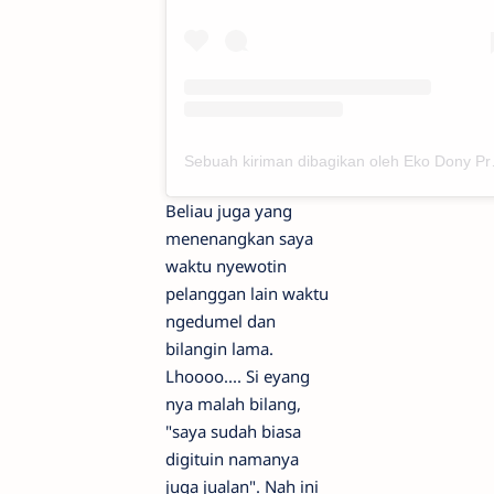
Sebuah kiriman di
Beliau juga yang
menenangkan saya
waktu nyewotin
pelanggan lain waktu
ngedumel dan
bilangin lama.
Lhoooo.... Si eyang
nya malah bilang,
"saya sudah biasa
digituin namanya
juga jualan". Nah ini