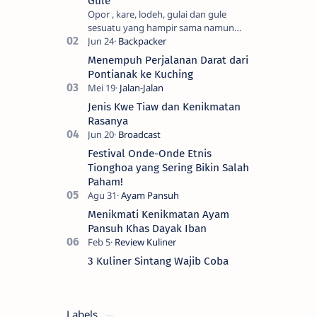
Gule
menerus
Opor , kare, lodeh, gulai dan gule
dan
sesuatu yang hampir sama namun
berusaha
berbeda. Saya sendiri kesulitan untuk
tetap
membedakanya. Mencari tahu ada…
dinamis.
Menempuh Perjalanan Darat dari
Berpikiran
Pontianak ke Kuching
bahwa
hasil
Jenis Kwe Tiaw dan Kenikmatan
tidak
Rasanya
akan
menghianati
usaha
Festival Onde-Onde Etnis
serta
Tionghoa yang Sering Bikin Salah
percaya
Paham!
bahwa
rejeki
tidak
Menikmati Kenikmatan Ayam
mungkin
Pansuh Khas Dayak Iban
tertukar.
3 Kuliner Sintang Wajib Coba
Labels