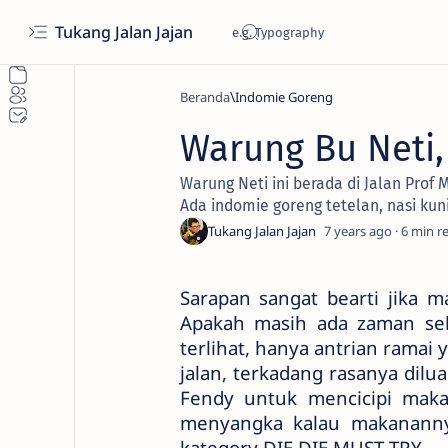
Tukang Jalan Jajan
Beranda
Indomie Goreng
Warung Bu Neti,
Warung Neti ini berada di Jalan Prof
Ada indomie goreng tetelan, nasi kun
7 years ago
6
Sarapan sangat bearti jika 
Apakah masih ada zaman seka
terlihat, hanya antrian rama
jalan, terkadang rasanya dilu
Fendy untuk mencicipi maka
menyangka kalau makananny
kategory DIE DIE MUST TRY.