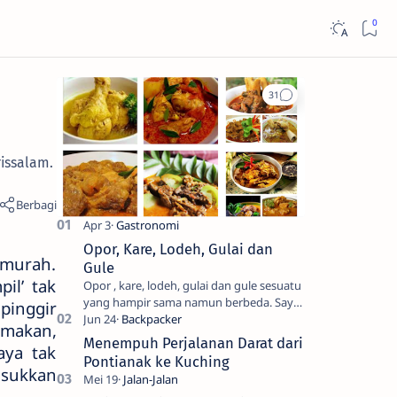
rissalam.
Opor, Kare, Lodeh, Gulai dan
 murah.
Gule
il’ tak
Opor , kare, lodeh, gulai dan gule sesuatu
yang hampir sama namun berbeda. Saya
pinggir
sendiri kesulitan untuk membedakanya.
n makan,
Mencari tahu ada…
Menempuh Perjalanan Darat dari
aya tak
Pontianak ke Kuching
asukkan