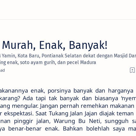
 Murah, Enak, Banyak!
 M Yamin, Kota Baru, Pontianak Selatan dekat dengan Masjid Da
ing enak, soto ayam gurih, dan pecel Madura
makanannya enak, porsinya banyak dan harganya
rang? Ada tapi tak banyak dan biasanya ‘nyemp
i yang mengular. Jangan pernah remehkan makanan 
ar ekspektasi. Saat Tukang Jalan Jajan diajak tema
nan pinggir jalan, Warung Bu Neti, sungguh s
a benar-benar enak. Bahkan bolehlah saya m