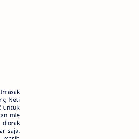
DImasak
ng Neti
) untuk
kan mie
 diorak
r saja.
e masih