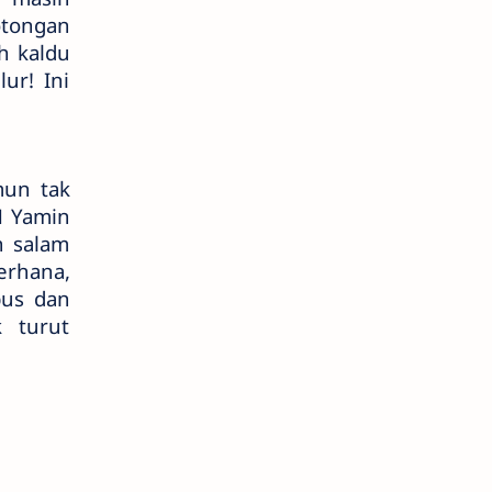
otongan
h kaldu
ur! Ini
mun tak
 M Yamin
n salam
erhana,
bus dan
 turut