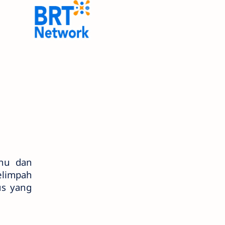
ahu dan
elimpah
us yang