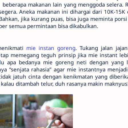
dan beberapa makanan lain yang menggoda selera. 
n segera. Aneka makanan ini dihargai dari 10K-15K
ahkan, jika kurang puas, bisa juga meminta porsi
er semua permintaan bisa dikabulkan.
menikmati
mie instan goreng
. Tukang jalan jaja
tap memegang teguh prinsip jika mie instant leb
Lalu apa bedanya mie goreng neti dengan yang l
a “senjata rahasia” agar mie instantnya menjadi
tidak jatuh cinta dengan kenikmatan yang diberik
 kalau ditambah telur, duh rasanya makin maknyus