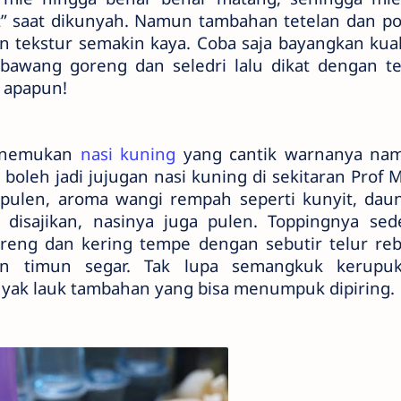
liat” saat dikunyah. Namun tambahan tetelan dan p
 tekstur semakin kaya. Coba saja bayangkan kua
bawang goreng dan seledri lalu dikat dengan tel
 apapun!
menemukan
nasi kuning
yang cantik warnanya na
i boleh jadi jujugan nasi kuning di sekitaran Prof
 pulen, aroma wangi rempah seperti kunyit, dau
disajikan, nasinya juga pulen. Toppingnya sed
oreng dan kering tempe dengan sebutir telur re
an timun segar. Tak lupa semangkuk kerupuk
yak lauk tambahan yang bisa menumpuk dipiring.