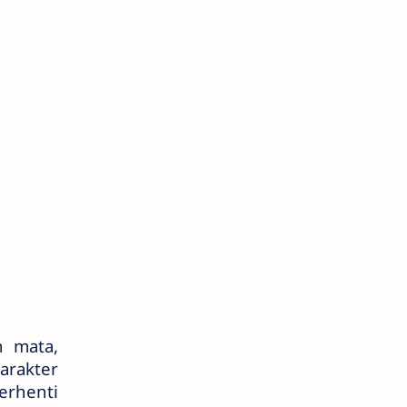
h mata,
arakter
berhenti