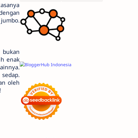
Rasanya
 dengan
 jumbo.
n bukan
ih enak
ainnya.
 sedap.
an oleh
!