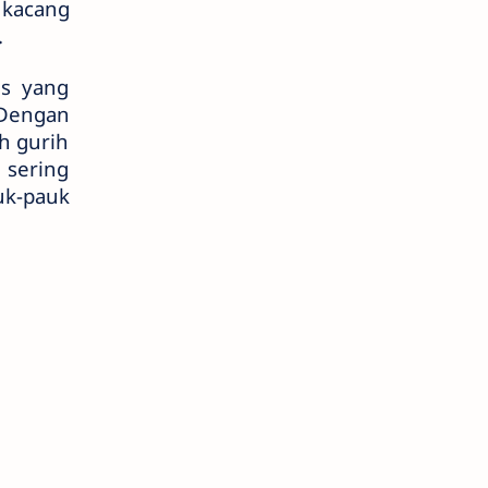
 kacang
.
as yang
Dengan
h gurih
g sering
uk-pauk