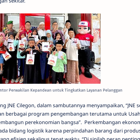
gan sekitar.
antor Perwakilan Kepandean untuk Tingkatkan Layanan Pelanggan
ng JNE Cilegon, dalam sambutannya menyampaikan, “JNE s
kan berbagai program pengembangan terutama untuk Usaha
embangun perekonomian bangsa”. Perkembangan ekonomi 
ada bidang logistik karena perpindahan barang dari produ
 efisien sekaligus tepat waktu. “Di sinilah peran pentin