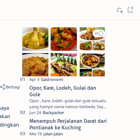
Opor, Kare, Lodeh, Gulai dan
Gule
Opor , kare, lodeh, gulai dan gule sesuatu
yang hampir sama namun berbeda. Saya
Saya
sendiri kesulitan untuk membedakanya.
akan
Mencari tahu ada…
Menempuh Perjalanan Darat dari
ndingkan
Pontianak ke Kuching