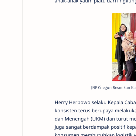
anak-anak yatim piatu dari lingkun
JNE Cilegon Resmikan K
Herry Herbowo selaku Kepala Caba
konsisten terus berupaya melaku
dan Menengah (UKM) dan turut m
juga sangat berdampak positif kep
konsumen membutuhkan logistik yang