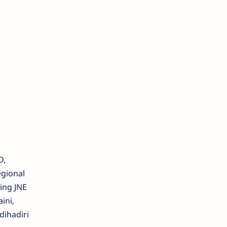
D,
egional
ing JNE
aini,
ihadiri