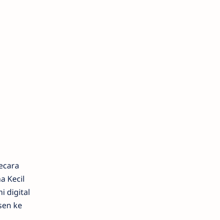
ecara
 Kecil
digital
sen ke
g