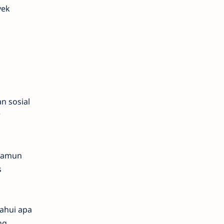
yek
n sosial
r
 namun
s
ahui apa
ng