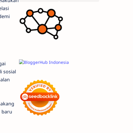
elakukan
lasi
demi
gai
 sosial
Jalan
lakang
 baru