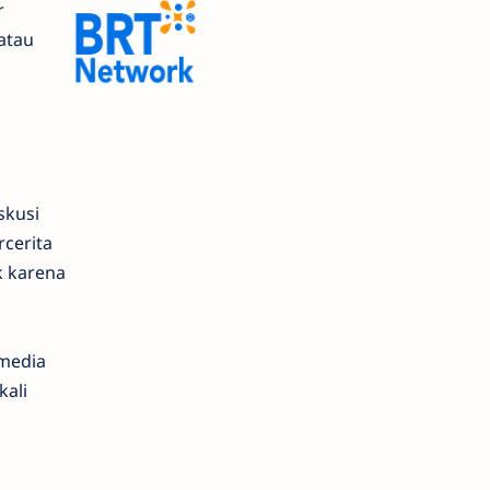
r
atau
skusi
cerita
k karena
 media
kali