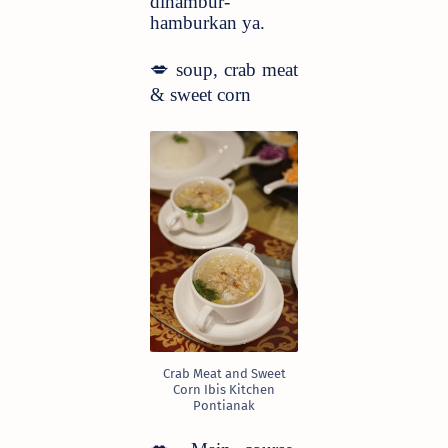
dihambur-
hamburkan ya.
💋
soup, crab meat
& sweet corn
Crab Meat and Sweet
Corn Ibis Kitchen
Pontianak