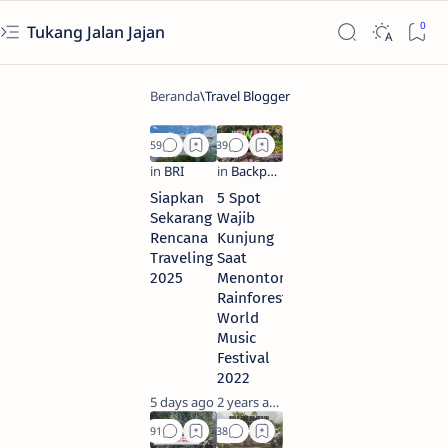
Tukang Jalan Jajan
Siapkan
5 Spot
Sekarang
Wajib
Rencana
Kunjung
Traveling
Saat
2025
Menonton
Rainforest
World
Music
Festival
2022
5 days ago
2 years ago