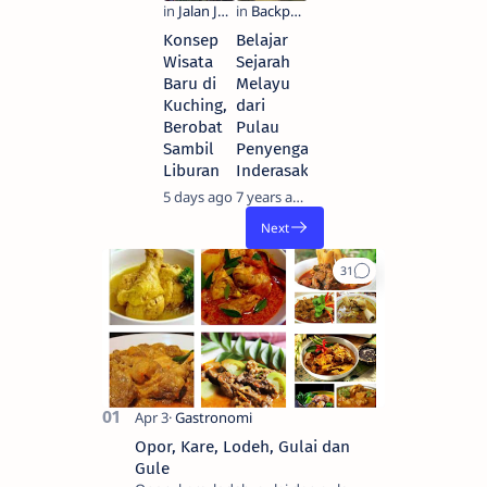
Konsep
Belajar
Wisata
Sejarah
Baru di
Melayu
Kuching,
dari
Berobat
Pulau
Sambil
Penyengat
Liburan
Inderasakti
5 days ago
7 years ago
Opor, Kare, Lodeh, Gulai dan
Gule