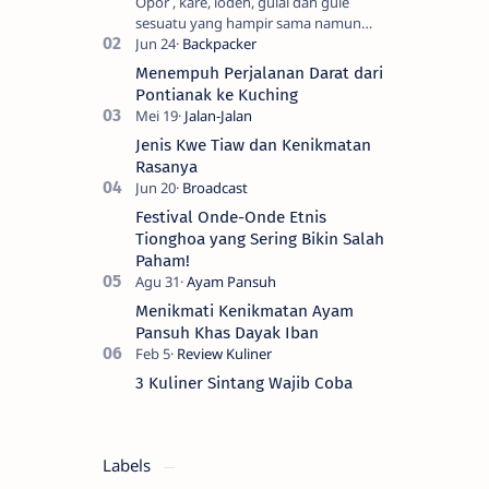
Opor , kare, lodeh, gulai dan gule
sesuatu yang hampir sama namun
berbeda. Saya sendiri kesulitan untuk
membedakanya. Mencari tahu ada…
Menempuh Perjalanan Darat dari
Pontianak ke Kuching
Jenis Kwe Tiaw dan Kenikmatan
Rasanya
Festival Onde-Onde Etnis
Tionghoa yang Sering Bikin Salah
Paham!
Menikmati Kenikmatan Ayam
Pansuh Khas Dayak Iban
3 Kuliner Sintang Wajib Coba
Labels