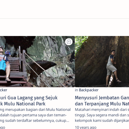
uri Gua Lagang yang Sejuk
Menyusuri Jembatan Gan
k Mulu National Park
dan Terpanjang Mulu Nat
ng merupakan bagian dari Mulu National
Matahari menyinari indah dari 
 adalah tujuan pertama saya dan teman-
tinggi. Saya segera mandi dan s
ng sudah terdaftar sebelumnya, cukup
kelompok kami sudah dijanjik
ar…
adrenalin…
ago
10 years ago