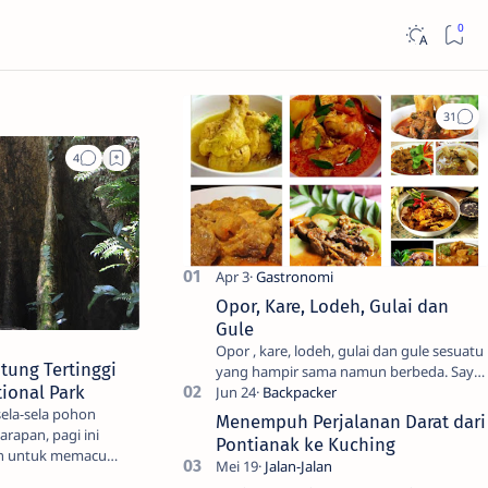
Opor, Kare, Lodeh, Gulai dan
Gule
Opor , kare, lodeh, gulai dan gule sesuatu
tung Tertinggi
yang hampir sama namun berbeda. Saya
ional Park
sendiri kesulitan untuk membedakanya.
Mencari tahu ada…
sela-sela pohon
Menempuh Perjalanan Darat dari
arapan, pagi ini
Pontianak ke Kuching
an untuk memacu