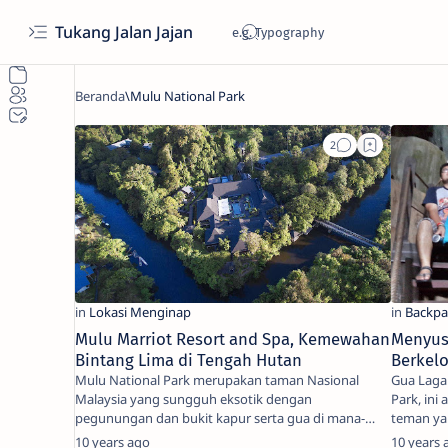
Tukang Jalan Jajan
Mulu Marriot Resort and Spa, Kemewahan
Menyus
Bintang Lima di Tengah Hutan
Berkelo
Mulu National Park merupakan taman Nasional
Gua Laga
Malaysia yang sungguh eksotik dengan
Park, ini
pegunungan dan bukit kapur serta gua di mana-
teman ya
mana. Taman Nasional …
membay
10 years ago
10 years 