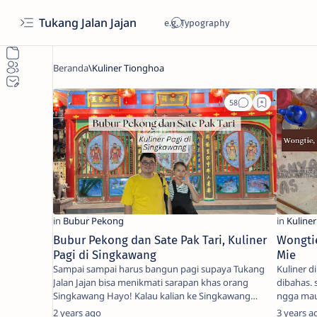
Tukang Jalan Jajan
Bubur Pekong dan Sate Pak Tari, Kuliner
Wongti
Pagi di Singkawang
Mie
Sampai sampai harus bangun pagi supaya Tukang
Kuliner 
Jalan Jajan bisa menikmati sarapan khas orang
dibahas. 
Singkawang Hayo! Kalau kalian ke Singkawang
ngga ma
jajannya apa…
yang …
2 years ago
3 years a