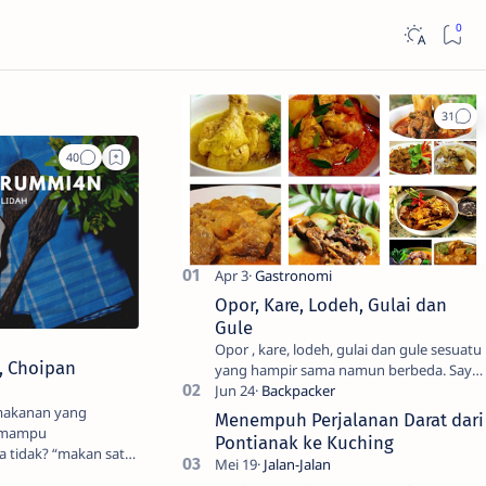
Opor, Kare, Lodeh, Gulai dan
Gule
Opor , kare, lodeh, gulai dan gule sesuatu
, Choipan
yang hampir sama namun berbeda. Saya
sendiri kesulitan untuk membedakanya.
Mencari tahu ada…
makanan yang
Menempuh Perjalanan Darat dari
i mampu
Pontianak ke Kuching
 tidak? “makan satu