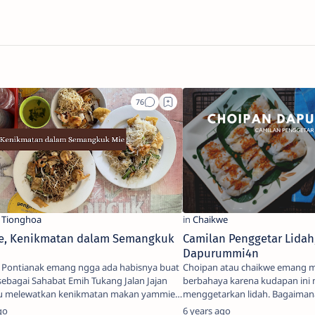
e, Kenikmatan dalam Semangkuk
Camilan Penggetar Lidah
Dapurummi4n
di Pontianak emang ngga ada habisnya buat
Choipan atau chaikwe emang 
sebagai Sahabat Emih Tukang Jalan Jajan
berbahaya karena kudapan in
u melewatkan kenikmatan makan yammie
menggetarkan lidah. Bagaimana
ngga berasa, makan sepul…
go
6 years ago