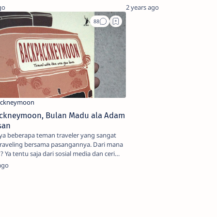
saya, salah sat…
go
2 years ago
ckneymoon, Bulan Madu ala Adam
san
ya beberapa teman traveler yang sangat
traveling bersama pasangannya. Dari mana
? Ya tentu saja dari sosial media dan ceri…
ago