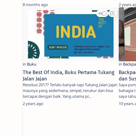
8 months ago
2 years a
The Best Of India, Buku Pertama Tukang
Backpa
Jalan Jajan
dan Su
Resolusi 2017? Terlalu banyak tapi Tukang Jalan Jajan
Saya pun
maunya yang sederhana, simpel, terukur dan bisa
bahagia 
tercapai dengan baik. Yang utama pr…
saya tahu
2 years ago
10 years 