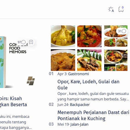
Opor, Kare, Lodeh, Gulai dan
Gule
Opor , kare, lodeh, gulai dan gule sesuatu
irs: Kisah
yang hampir sama namun berbeda. Saya
kan Beserta
sendiri kesulitan untuk membedakanya.
Mencari tahu ada…
Menempuh Perjalanan Darat dari
uku ini, membaca
Pontianak ke Kuching
penulis tentang
etapa bangganya