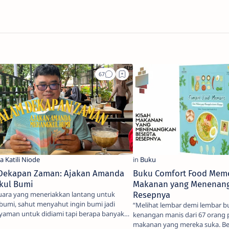
Dekapan Zaman: Ajakan Amanda
Buku Comfort Food Memo
kul Bumi
Makanan yang Menenang
uara yang meneriakkan lantang untuk
Resepnya
bumi, sahut menyahut ingin bumi jadi
“Melihat lembar demi lembar b
yaman untuk didiami tapi berapa banyak
kenangan manis dari 67 orang 
uli …
makanan yang mereka suka. B