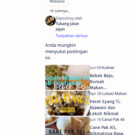
Warga
negara
Anda mungkin
Indonesia
menyukai postingan
yang
cinta
ini
budaya
dan
kuliner
Bebek Bejo,
Indonesia
Rumah
dan
Makan
sekarang
Bebek Asli
menetap
Pontianak
di
Pecel Eyang Ti,
Pontianak.
Njawani dan
Berprinsip
Lekoh Nikmat
belajar
terus
Cane Pak Ali,
menerus
dan
Nikmatnya Rasa