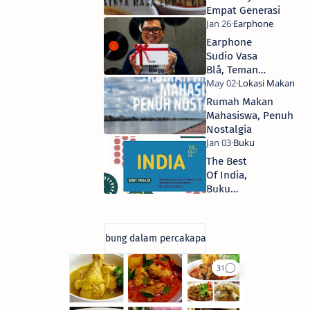
berusaha
Empat Generasi
tetap
dinamis.
Earphone
Berpikiran
Sudio Vasa
bahwa
Blå, Teman
hasil
tidak
Baru Tukang
akan
Jalan Jajan
Rumah Makan
menghianati
Mahasiswa, Penuh
usaha
Nostalgia
serta
percaya
bahwa
The Best
rejeki
Of India,
tidak
Buku
mungkin
Pertama
tertukar.
Tukang
Jalan
Jajan