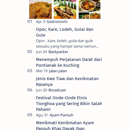
Opor, Kare, Lodeh, Gulai dan
Gule
Opor , kare, lodeh, gulai dan gule
sesuatu yang hampir sama namun
berbeda. Saya sendiri kesulitan untuk
membedakanya. Mencari tahu ada…
Menempuh Perjalanan Darat dari
Pontianak ke Kuching
Jenis Kwe Tiaw dan Kenikmatan
Rasanya
Festival Onde-Onde Etnis
Tionghoa yang Sering Bikin Salah
Paham!
Menikmati Kenikmatan Ayam
Pansuh Khas Dayak Iban