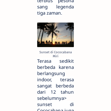
terbius pesona
sang legenda
tiga zaman.
Sunset di Cococabana
Miri
Terasa sedikit
berbeda karena
berlangsung
indoor, terasa
sangat berbeda
dari 12 tahun
sebelumnya>
sunset di
Cococabana juga