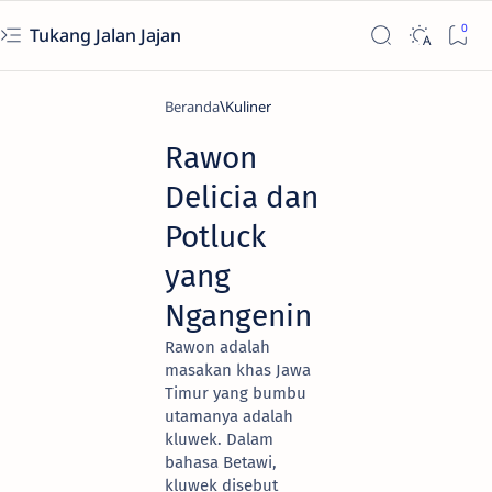
Tukang Jalan Jajan
Beranda
Kuliner
Rawon
Delicia dan
Potluck
yang
Ngangenin
Rawon adalah
masakan khas Jawa
Timur yang bumbu
utamanya adalah
kluwek. Dalam
bahasa Betawi,
kluwek disebut