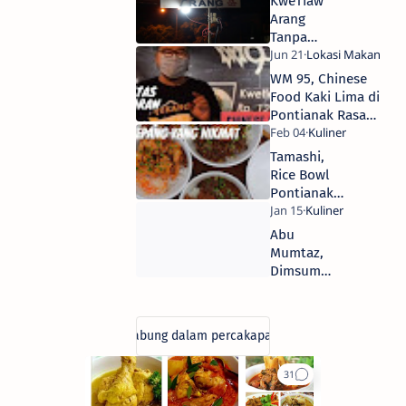
KweTiaw
menerus
di
dan
Arang
Pontianak
berusaha
Tanpa
tetap
Nama,
dinamis.
Lezatnya
WM 95, Chinese
Berpikiran
Membekas
Food Kaki Lima di
bahwa
di Hati
Pontianak Rasa
hasil
tidak
Restoran
akan
Tamashi,
menghianati
Rice Bowl
usaha
Pontianak
serta
Ala Jepang
percaya
yang
bahwa
Abu
rejeki
Nikmat
Mumtaz,
tidak
Dimsum
mungkin
Enak di
tertukar.
Pontianak