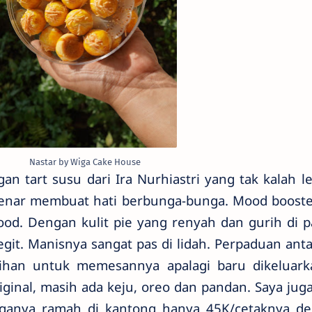
Nastar by Wiga Cake House
gan tart susu dari Ira Nurhiastri yang tak kalah l
-benar membuat hati berbunga-bunga. Mood booste
mood. Dengan kulit pie yang renyah dan gurih di 
git. Manisnya sangat pas di lidah. Perpaduan anta
ihan untuk memesannya apalagi baru dikeluark
riginal, masih ada keju, oreo dan pandan. Saya jug
ganya ramah di kantong hanya 45K/cetaknya d