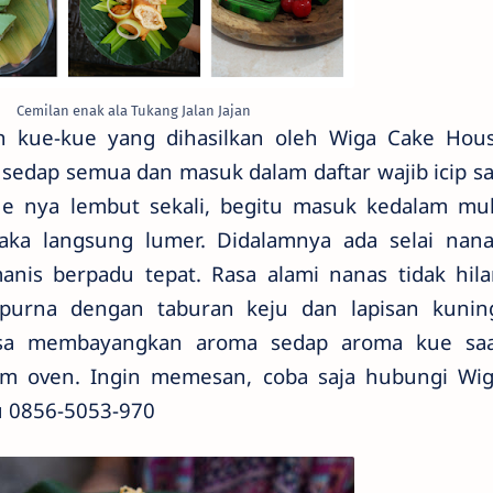
Cemilan enak ala Tukang Jalan Jajan
 kue-kue yang dihasilkan oleh Wiga Cake Hou
edap semua dan masuk dalam daftar wajib icip say
Kue nya lembut sekali, begitu masuk kedalam mu
maka langsung lumer. Didalamnya ada selai nan
nis berpadu tepat. Rasa alami nanas tidak hil
urna dengan taburan keju dan lapisan kuning
bisa membayangkan aroma sedap aroma kue sa
lam oven. Ingin memesan, coba saja hubungi Wi
u 0856-5053-970