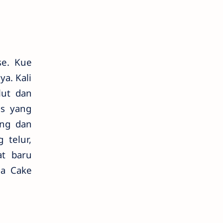
se. Kue
a. Kali
lut dan
as yang
ang dan
 telur,
at baru
ga Cake