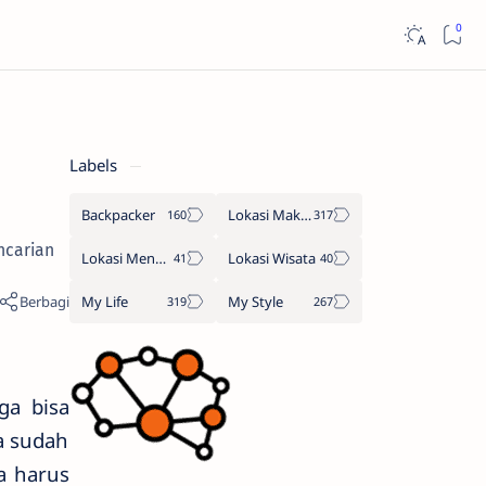
Labels
Backpacker
Lokasi Makan
ncarian
Lokasi Menginap
Lokasi Wisata
My Life
My Style
ga bisa
a sudah
a harus