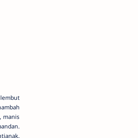
, lembut
enambah
, manis
pandan.
tianak.