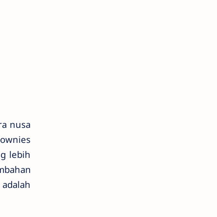
ra nusa
rownies
g lebih
ambahan
 adalah