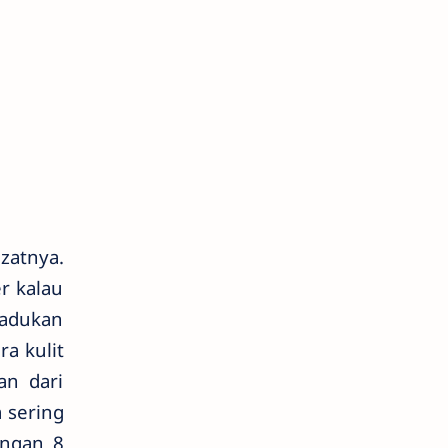
ezatnya.
r kalau
padukan
ra kulit
an dari
a sering
engan 8