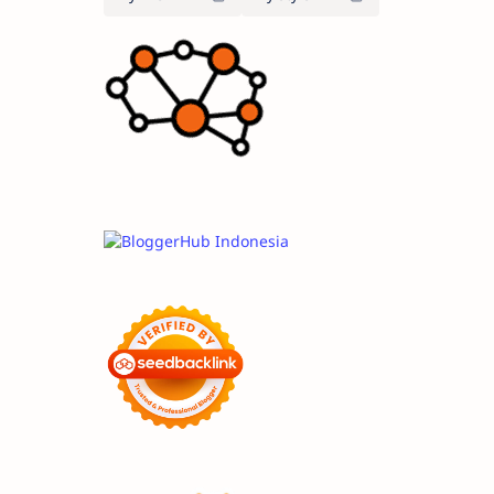
menerus
dan
berusaha
tetap
dinamis.
Berpikiran
bahwa
hasil
tidak
akan
menghianati
usaha
serta
percaya
bahwa
rejeki
tidak
mungkin
tertukar.