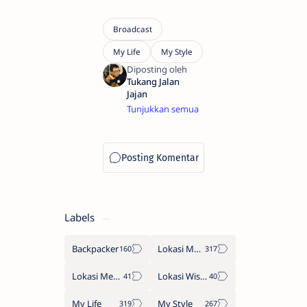
Warga
negara
Indonesia
yang
cinta
budaya
dan
kuliner
Indonesia
Labels
dan
sekarang
menetap
Backpacker
Lokasi Makan
di
Pontianak.
Lokasi Menginap
Lokasi Wisata
Berprinsip
belajar
My Life
My Style
terus