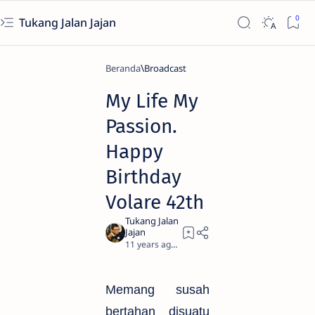
Tukang Jalan Jajan
Beranda
Broadcast
My Life My
Passion.
Happy
Birthday
Volare 42th
11 years ago
2
Memang susah
bertahan disuatu