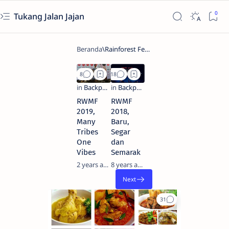
Tukang Jalan Jajan
RWMF
RWMF
2019,
2018,
Many
Baru,
Tribes
Segar
One
dan
Vibes
Semarak
2 years ago
8 years ago