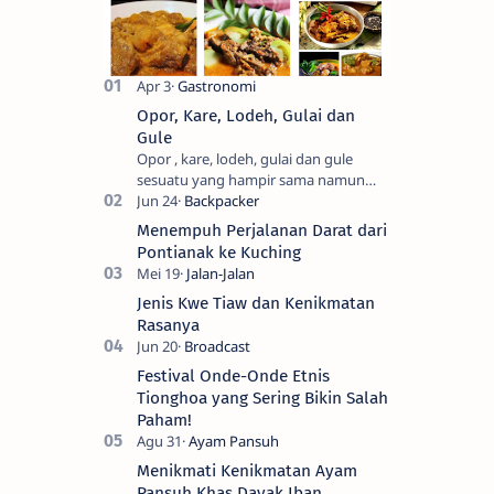
Opor, Kare, Lodeh, Gulai dan
Gule
Opor , kare, lodeh, gulai dan gule
sesuatu yang hampir sama namun
berbeda. Saya sendiri kesulitan untuk
membedakanya. Mencari tahu ada…
Menempuh Perjalanan Darat dari
Pontianak ke Kuching
Jenis Kwe Tiaw dan Kenikmatan
Rasanya
Festival Onde-Onde Etnis
Tionghoa yang Sering Bikin Salah
Paham!
Menikmati Kenikmatan Ayam
Pansuh Khas Dayak Iban