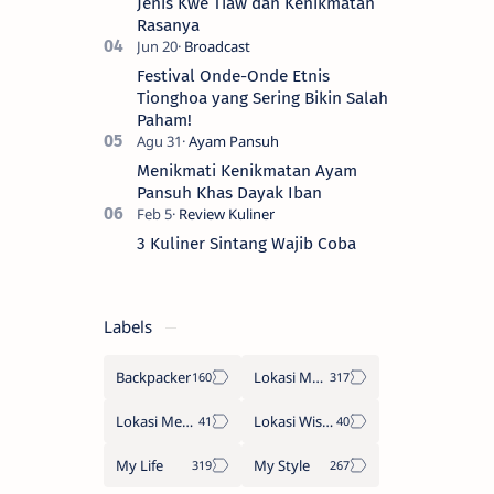
Jenis Kwe Tiaw dan Kenikmatan
Rasanya
Festival Onde-Onde Etnis
Tionghoa yang Sering Bikin Salah
Paham!
Menikmati Kenikmatan Ayam
Pansuh Khas Dayak Iban
3 Kuliner Sintang Wajib Coba
Labels
Backpacker
Lokasi Makan
Lokasi Menginap
Lokasi Wisata
My Life
My Style