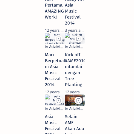
Pertama.
Asia
AMAZING
Music
Work!
Festival
2014
12 years ago
3 years ago
Mari
Kick off
Berpetualang
#AMF2014
di Asia
ditandai
Music
dengan
Festival
Tree
2014
Planting
12 years ago
12 years ago
Asia
Selain
Music
AMF
Festival
Akan Ada