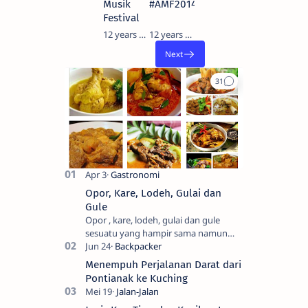
Musik
#AMF2014
Festival
12 years ago
12 years ago
Opor, Kare, Lodeh, Gulai dan
Gule
Opor , kare, lodeh, gulai dan gule
sesuatu yang hampir sama namun
berbeda. Saya sendiri kesulitan untuk
membedakanya. Mencari tahu ada…
Menempuh Perjalanan Darat dari
Pontianak ke Kuching