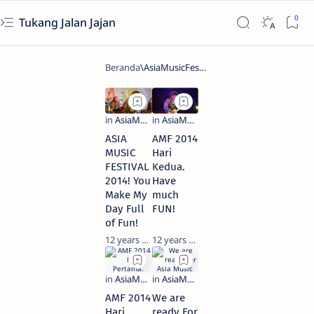
Tukang Jalan Jajan
ASIA
AMF 2014
MUSIC
Hari
FESTIVAL
Kedua.
2014! You
Have
Make My
much
Day Full
FUN!
of Fun!
12 years ago
12 years ago
AMF 2014
We are
Hari
ready For