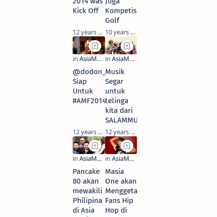
2014 was
Juga
Kick Off
Kompetisi
Golf
12 years ago
10 years ago
@dodon_jerry
Musik
Siap
Segar
Untuk
untuk
#AMF2014
telinga
kita dari
SALAMMUSIK
12 years ago
12 years ago
Pancake
Masia
80 akan
One akan
mewakili
Menggetarkan
Philipina
Fans Hip
di Asia
Hop di