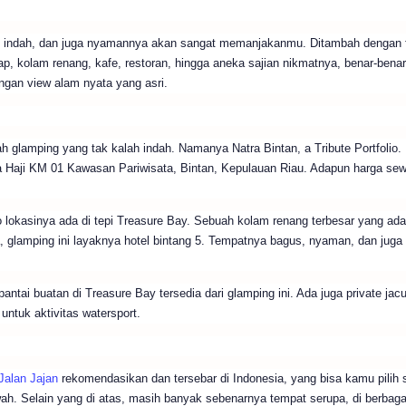
, indah, dan juga nyamannya akan sangat memanjakanmu. Ditambah dengan fa
kap, kolam renang, kafe, restoran, hingga aneka sajian nikmatnya, benar-benar
ngan view alam nyata yang asri.
uah glamping yang tak kalah indah. Namanya Natra Bintan, a Tribute Portfolio.
ja Haji KM 01 Kawasan Pariwisata, Bintan, Kepulauan Riau. Adapun harga sew
io lokasinya ada di tepi Treasure Bay. Sebuah kolam renang terbesar yang ada
 glamping ini layaknya hotel bintang 5. Tempatnya bagus, nyaman, dan juga b
ntai buatan di Treasure Bay tersedia dari glamping ini. Ada juga private jacu
untuk aktivitas watersport.
Jalan Jajan
rekomendasikan dan tersebar di Indonesia, yang bisa kamu pilih s
ah. Selain yang di atas, masih banyak sebenarnya tempat serupa, di berbaga