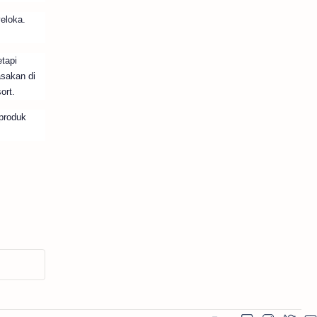
eloka.
etapi
asakan di
ort.
produk