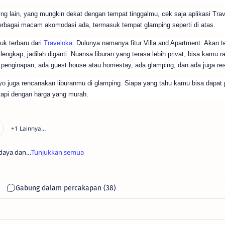
g lain, yang mungkin dekat dengan tempat tinggalmu, cek saja aplikasi Trav
 berbagai macam akomodasi ada, termasuk tempat glamping seperti di atas.
uk terbaru dari
Traveloka
. Dulunya namanya fitur Villa and Apartment. Akan t
engkap, jadilah diganti. Nuansa liburan yang terasa lebih privat, bisa kamu r
ada penginapan, ada guest house atau homestay, ada glamping, dan ada juga res
o juga rencanakan liburanmu di glamping. Siapa yang tahu kamu bisa dapat 
tapi dengan harga yang murah.
daya dan
p di
nerus dan
wa hasil
rcaya