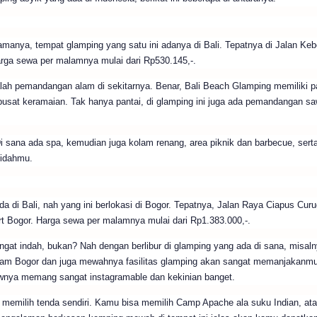
namanya, tempat glamping yang satu ini adanya di Bali. Tepatnya di Jalan Keb
arga sewa per malamnya mulai dari Rp530.145,-.
dalah pemandangan alam di sekitarnya. Benar, Bali Beach Glamping memiliki 
 pusat keramaian. Tak hanya pantai, di glamping ini juga ada pemandangan s
i sana ada spa, kemudian juga kolam renang, area piknik dan barbecue, serta
lidahmu.
a di Bali, nah yang ini berlokasi di Bogor. Tepatnya, Jalan Raya Ciapus Cur
 Bogor. Harga sewa per malamnya mulai dari Rp1.383.000,-.
gat indah, bukan? Nah dengan berlibur di glamping yang ada di sana, misaln
alam Bogor dan juga mewahnya fasilitas glamping akan sangat memanjakanm
ewnya memang sangat instagramable dan kekinian banget.
 memilih tenda sendiri. Kamu bisa memilih Camp Apache ala suku Indian, ata