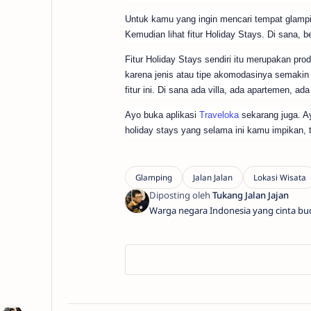
Untuk kamu yang ingin mencari tempat glampin
Kemudian lihat fitur Holiday Stays. Di sana,
Fitur Holiday Stays sendiri itu merupakan prod
karena jenis atau tipe akomodasinya semakin l
fitur ini. Di sana ada villa, ada apartemen, 
Ayo buka aplikasi
Traveloka
sekarang juga. Ay
holiday stays yang selama ini kamu impikan, 
Warga negara Indonesia yang cinta bu
kuliner Indonesia dan sekarang meneta
Pontianak. Berprinsip belajar terus me
berusaha tetap dinamis. Berpikiran bah
tidak akan menghianati usaha serta pe
bahwa rejeki tidak mungkin tertukar.