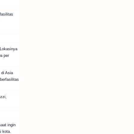
silitas
 Lokasinya
a per
 di Asia
erfasilitas
zzi,
aat ingin
i kota.