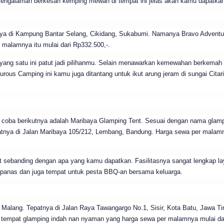
Pengalaman berkesan kemping mewah di tempat ini jelas akan kamu dapatkan
nya di Kampung Bantar Selang, Cikidang, Sukabumi. Namanya Bravo Adventu
malamnya itu mulai dari Rp332.500,-.
yang satu ini patut jadi pilihanmu. Selain menawarkan kemewahan berkemah
urous Camping ini kamu juga ditantang untuk ikut arung jeram di sungai Citari
 coba berikutnya adalah Maribaya Glamping Tent. Sesuai dengan nama glam
atnya di Jalan Maribaya 105/212, Lembang, Bandung. Harga sewa per malam
 sebanding dengan apa yang kamu dapatkan. Fasilitasnya sangat lengkap l
r panas dan juga tempat untuk pesta BBQ-an bersama keluarga.
Malang. Tepatnya di Jalan Raya Tawangargo No.1, Sisir, Kota Batu, Jawa Ti
tempat glamping indah nan nyaman yang harga sewa per malamnya mulai da