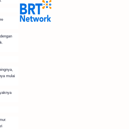
.
re
 dengan
k.
pingnya,
nya mulai
ayaknya
mur.
ri