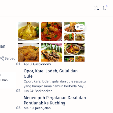
uan
Opor, Kare, Lodeh, Gulai dan
n
Gule
kukan
Opor , kare, lodeh, gulai dan gule sesuatu
yang hampir sama namun berbeda. Saya
sendiri kesulitan untuk membedakanya.
Mencari tahu ada…
Menempuh Perjalanan Darat dari
Pontianak ke Kuching