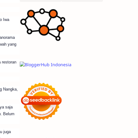
o Iwa
panorama
awah yang
 restoran
ug Nangka,
ya saja
u. Belum
u juga