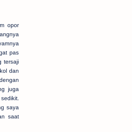
am opor
yangnya
ayamnya
gat pas
tersaji
kol dan
dengan
ng juga
sedikit.
ng saya
an saat