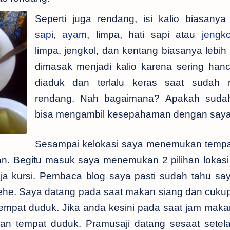
Seperti juga rendang, isi kalio biasanya
sapi
,
ayam
, limpa, hati sapi atau
jengko
limpa, jengkol, dan kentang biasanya lebi
dimasak menjadi kalio karena sering hanc
diaduk dan terlalu keras saat sudah 
rendang. Nah bagaimana? Apakah suda
bisa mengambil kesepahaman dengan say
Sesampai kelokasi saya menemukan tempat
n. Begitu masuk saya menemukan 2 pilihan lokasi
a kursi. Pembaca blog saya pasti sudah tahu sa
ehe. Saya datang pada saat makan siang dan cukup
mpat duduk. Jika anda kesini pada saat jam maka
bagian tempat duduk. Pramusaji datang sesaat sete