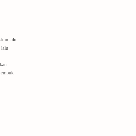
kan lalu
 lalu
kkan
m empuk