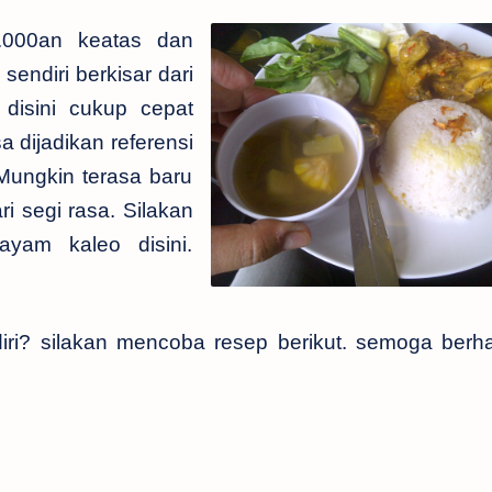
.000an keatas dan
endiri berkisar dari
 disini cukup cepat
sa dijadikan referensi
 Mungkin terasa baru
i segi rasa. Silakan
yam kaleo disini.
ri? silakan mencoba resep berikut. semoga berha