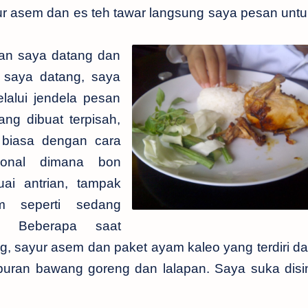
ur asem dan es teh tawar langsung saya pesan unt
an saya datang dan
saya datang, saya
lalui jendela pesan
ng dibuat terpisah,
 biasa dengan cara
ional dimana bon
ai antrian, tampak
am seperti sedang
l. Beberapa saat
, sayur asem dan paket ayam kaleo yang terdiri da
buran bawang goreng dan lalapan. Saya suka disini