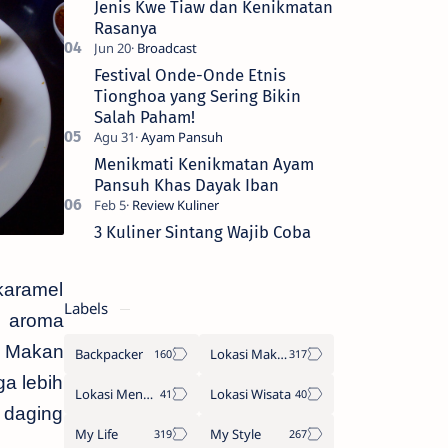
Jenis Kwe Tiaw dan Kenikmatan
Rasanya
Festival Onde-Onde Etnis
Tionghoa yang Sering Bikin
Salah Paham!
Menikmati Kenikmatan Ayam
Pansuh Khas Dayak Iban
3 Kuliner Sintang Wajib Coba
karamel
Labels
n aroma
h Makan
Backpacker
Lokasi Makan
a lebih
Lokasi Menginap
Lokasi Wisata
n daging
My Life
My Style