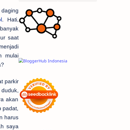
 daging
l
. Hati,
h banyak
ur saat
menjadi
h mulai
a?
 parkir
 duduk,
ya akan
 padat,
n harus
lah saya