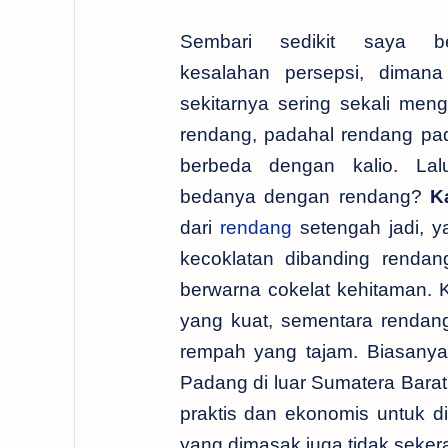
Sembari sedikit saya be
kesalahan persepsi, dimana
sekitarnya sering sekali meng
rendang, padahal rendang pa
berbeda dengan kalio. La
bedanya dengan rendang?
K
dari
rendang
setengah jadi, y
kecoklatan dibanding renda
berwarna cokelat kehitaman. 
yang kuat, sementara rendang
rempah yang tajam. Biasanya
Padang di luar Sumatera Bara
praktis dan ekonomis untuk di
yang dimasak juga tidak seker