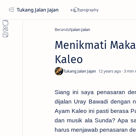
Tukang Jalan Jajan
Beranda
Jalan-Jalan
Menikmati Maka
Kaleo
12 years ago
3
Siang ini saya penasaran de
dijalan Uray Bawadi dengan 
Ayam Kaleo ini pasti berasa 
dan musik ala Sunda? Apa s
harus menjawab penasaran den