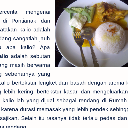
rcerita mengenai
 di Pontianak dan
atakan kalio adalah
dang sangatlah jauh
lu apa kalio? Apa
alio
adalah sebutan
ang masih berwarna
ng sebenarnya yang
Kalio bertekstur lengket dan basah dengan aroma 
 lebih kering, bertekstur kasar, dan mengeluarka
 kalio lah yang dijual sebagai rendang di Ruma
t karena durasi memasak yang lebih pendek sehingg
sajikan. Selain itu rasanya tidak terlalu pedas da
as rendang.