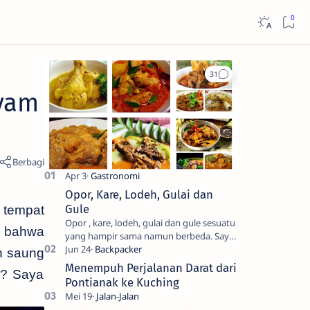
yam
Opor, Kare, Lodeh, Gulai dan
Gule
 tempat
Opor , kare, lodeh, gulai dan gule sesuatu
r bahwa
yang hampir sama namun berbeda. Saya
sendiri kesulitan untuk membedakanya.
n saung
Mencari tahu ada…
Menempuh Perjalanan Darat dari
a? Saya
Pontianak ke Kuching