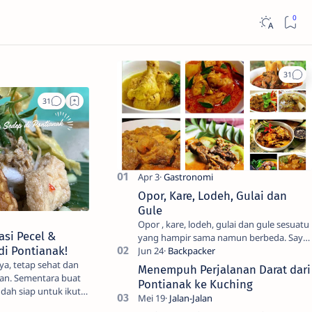
Opor, Kare, Lodeh, Gulai dan
Gule
Opor , kare, lodeh, gulai dan gule sesuatu
si Pecel &
yang hampir sama namun berbeda. Saya
i Pontianak!
sendiri kesulitan untuk membedakanya.
Mencari tahu ada…
a, tetap sehat dan
Menempuh Perjalanan Darat dari
an. Sementara buat
Pontianak ke Kuching
dah siap untuk ikut