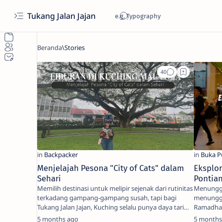
Tukang Jalan Jajan
Menjelajah Pesona "City of Cats" dalam
Eksplor
Sehari
Pontian
Memilih destinasi untuk melipir sejenak dari rutinitas
Menunggu
terkadang gampang-gampang susah, tapi bagi
menunggu
Tukang Jalan Jajan, Kuching selalu punya daya tari…
Ramadhan
nantikan
5 months ago
5 months