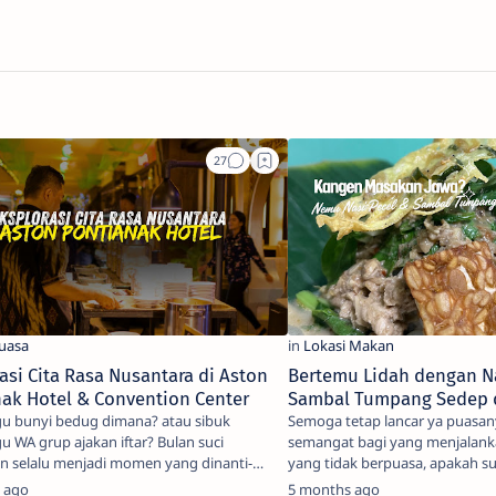
asi Cita Rasa Nusantara di Aston
Bertemu Lidah dengan Na
ak Hotel & Convention Center
Sambal Tumpang Sedep d
 bunyi bedug dimana? atau sibuk
Semoga tetap lancar ya puasany
 WA grup ajakan iftar? Bulan suci
semangat bagi yang menjalank
 selalu menjadi momen yang dinanti-
yang tidak berpuasa, apakah su
 untuk memperera…
say…
 ago
5 months ago