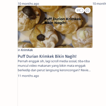
ta…
m…
10 months ago
10 month
Puff Durian Krimkek Bikin Nagih!
Pernah enggak sih, lagi scroll media sosial, tiba-tiba
muncul video makanan yang bikin mata enggak
berkedip dan perut langsung keroncongan? Review
vi…
11 months ago