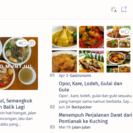
Opor, Kare, Lodeh, Gulai dan
Gule
Opor , kare, lodeh, gulai dan gule sesuatu
ul, Semangkuk
yang hampir sama namun berbeda. Saya
n Balik Lagi
sendiri kesulitan untuk membedakanya.
Mencari tahu ada…
in hati hangat, jalan
Menempuh Perjalanan Darat dari
ncongan, lalu dari
Pontianak ke Kuching
kaldu yang