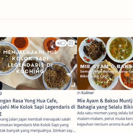
angan Rasa Yong Hua Cafe,
Mie Ayam & Bakso Muntj
jahi Mie Kolok Sapi Legendaris di
Bahagia yang Selalu Biki
g
Ada satu momen yang selalu bik
malam-malam, perut mulai kero
lan Jajan kembali menapaki salah
kejauhan tercium aroma kuah 
kmatan legendaris Mie Kolok Sapi yang
menggoda. …
tak banyak yang menjualnya. Izinkan saya