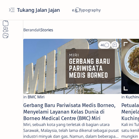
Tukang Jalan Jajan
Gerbang Baru Pariwisata Medis Borneo,
Petual
Menyelami Layanan Kelas Dunia di
Menjela
Borneo Medical Centre (BMC) Miri
Kuchin
Miri, sebuah kota yang terletak di bagian utara
Kali ini Tukang Ja
Sarawak, Malaysia, telah lama dikenal sebagai pusat
satu keni
industri minyak dan gas. Namun, dalam beberapa
mungkin 