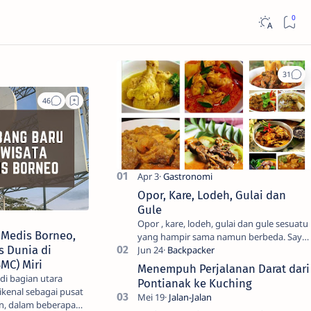
Opor, Kare, Lodeh, Gulai dan
Gule
Opor , kare, lodeh, gulai dan gule sesuatu
 Medis Borneo,
yang hampir sama namun berbeda. Saya
 Dunia di
sendiri kesulitan untuk membedakanya.
Mencari tahu ada…
MC) Miri
Menempuh Perjalanan Darat dari
 di bagian utara
Pontianak ke Kuching
ikenal sebagai pusat
n, dalam beberapa