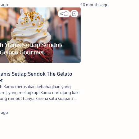
ta…
 ago
10 months ago
anis Setiap Sendok The Gelato
t
h Kamu merasakan kebahagiaan yang
rni, yang melingkupi Kamu dari ujung kaki
jung rambut hanya karena satu suapan?
any…
 ago